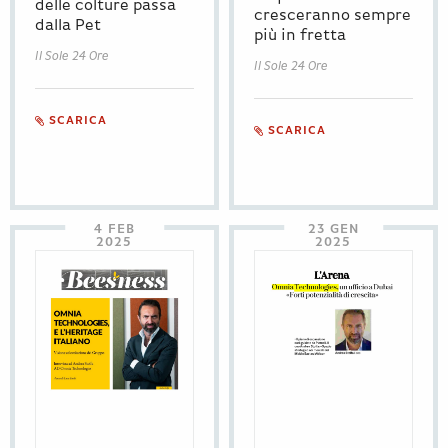
delle colture passa
cresceranno sempre
dalla Pet
più in fretta
Il Sole 24 Ore
Il Sole 24 Ore
SCARICA
SCARICA
4 FEB
23 GEN
2025
2025