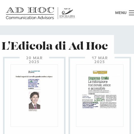
MENU
Chi siamo
L'Edicola di Ad Hoc
Cosa facciamo
20 MAR
17 MAR
2025
2025
News
Clienti
Heritage
Lavora con noi