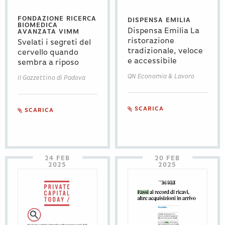
FONDAZIONE RICERCA
DISPENSA EMILIA
BIOMEDICA
Dispensa Emilia La
Contatti
AVANZATA VIMM
ristorazione
Svelati i segreti del
tradizionale, veloce
cervello quando
Eng
|
Ita
e accessibile
sembra a riposo
QN Economia & Lavoro
Il Gazzettino di Padova
SCARICA
SCARICA
24 FEB
20 FEB
2025
2025