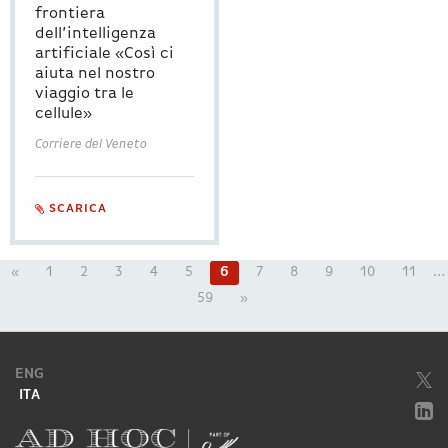
frontiera
dell’intelligenza
artificiale «Così ci
aiuta nel nostro
viaggio tra le
cellule»
Corriere del Veneto
SCARICA
«
1
2
3
4
5
6
7
8
9
10
11
…
59
»
ENG
ITA