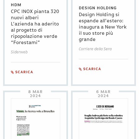
HDM
DESIGN HOLDING
CPC INOX pianta 320
Design Holding si
nuovi alberi
espande all’estero:
L’azienda ha aderito
inaugura a New York
al progetto di
il suo store più
ripopolazione verde
grande
“Forestami”
Corriere della Sera
Siderweb
SCARICA
SCARICA
8 MAR
6 MAR
2024
2024