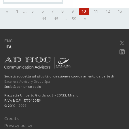
«
1
…
5
6
7
8
9
10
11
12
13
14
15
…
59
»
ENG
ITA
Società soggetta ad attività di direzione e coordinamento da parte di
Excellera Advisory Group Spa
Società con unico socio
Piazzetta Umberto Giordano, 2 - 20122, Milano
P.IVA & C.F. 11779420154
© 2010 - 2026
Credits
Privacy policy