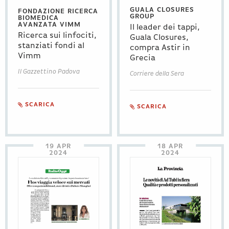
GUALA CLOSURES
FONDAZIONE RICERCA
GROUP
BIOMEDICA
AVANZATA VIMM
Il leader dei tappi,
Contatti
Ricerca sui linfociti,
Guala Closures,
stanziati fondi al
compra Astir in
Vimm
Grecia
Eng
|
Ita
Il Gazzettino Padova
Corriere della Sera
SCARICA
SCARICA
19 APR
18 APR
2024
2024