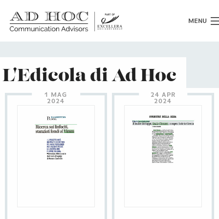
MENU
Chi siamo
L'Edicola di Ad Hoc
Cosa facciamo
1 MAG
24 APR
2024
2024
News
Clienti
Heritage
Lavora con noi