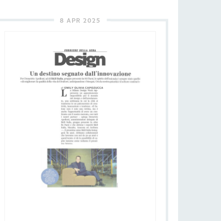
B&B ITALIA
Un destino segnato dall’innovazione
Il Corriere della Sera
SCARICA