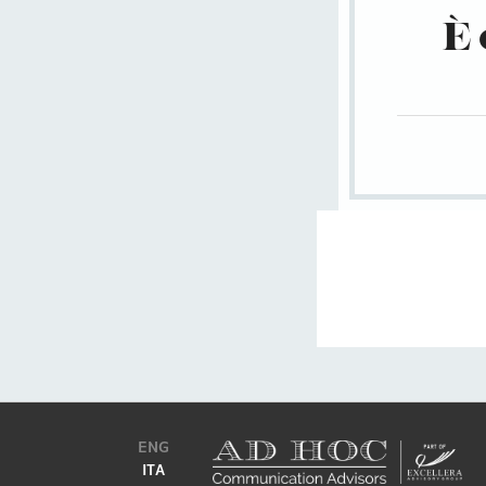
È 
ENG
ITA