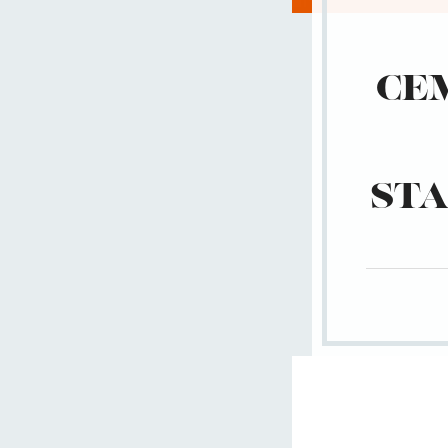
CE
STA