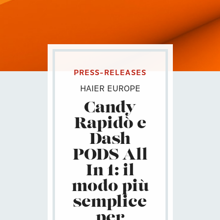
PRESS-RELEASES
HAIER EUROPE
Candy
Rapidò e
Dash
PODS All
In 1: il
modo più
semplice
per