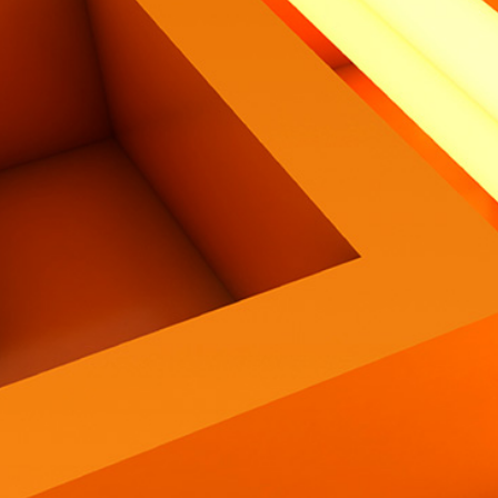
Contatti
Eng
|
Ita