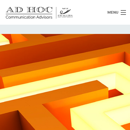
MENU
Chi siamo
Cosa facciamo
News
Clienti
Heritage
Lavora con noi