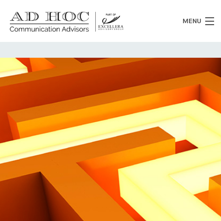
MENU
Chi siamo
Cosa facciamo
News
Clienti
Heritage
Lavora con noi