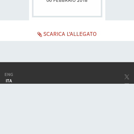
06 FEBBRAIO 2018
SCARICA L'ALLEGATO
ENG
ITA
Società soggetta ad attività di direzione e coordinamento da parte di
Excellera Advisory Group Spa
Società con unico socio
Piazzetta Umberto Giordano, 2 - 20122, Milano