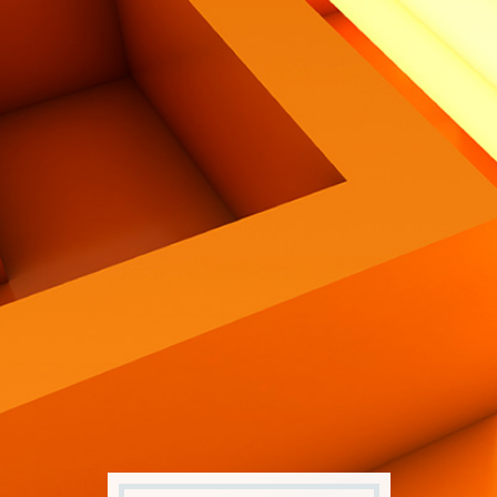
Contatti
Eng
|
Ita