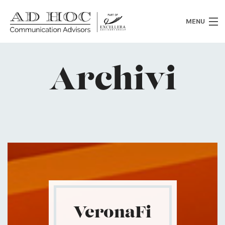
MENU
Chi siamo
Archivi
Cosa facciamo
News
Clienti
Heritage
VeronaFi
Lavora con noi