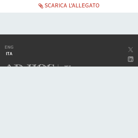
SCARICA L'ALLEGATO
ENG
ITA
Società soggetta ad attività di direzione e coordinamento da parte di
Excellera Advisory Group Spa
Società con unico socio
Piazzetta Umberto Giordano, 2 - 20122, Milano
P.IVA & C.F. 11779420154
© 2010 - 2026
Credits