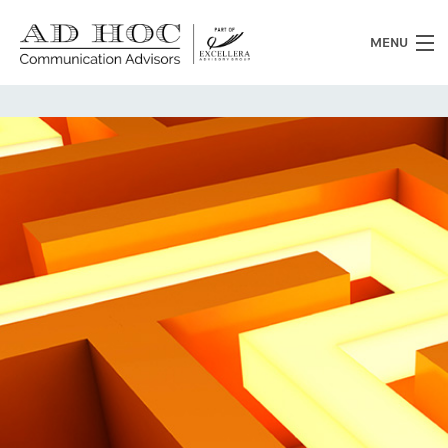
MENU
Chi siamo
Cosa facciamo
News
Clienti
Heritage
Lavora con noi