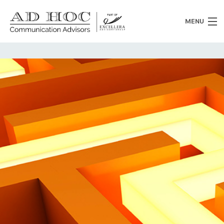
MENU
Chi siamo
Cosa facciamo
News
Clienti
Heritage
Lavora con noi