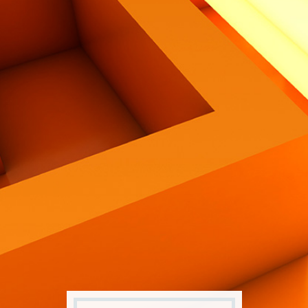
Contatti
Eng
|
Ita