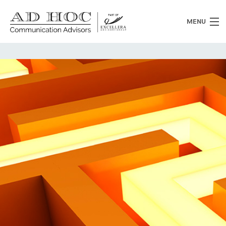
MENU
Chi siamo
Cosa facciamo
News
Clienti
Heritage
Lavora con noi