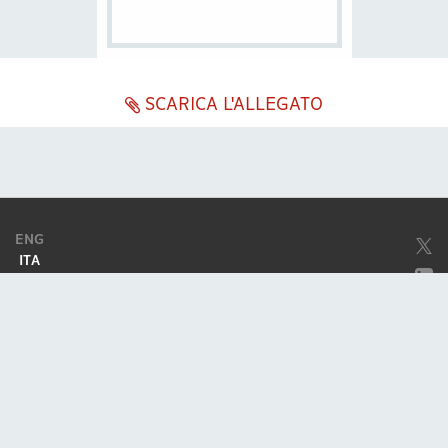
SCARICA L'ALLEGATO
ENG
ITA
Società soggetta ad attività di direzione e coordinamento da parte di
Excellera Advisory Group Spa
Società con unico socio
Piazzetta Umberto Giordano, 2 - 20122, Milano
P.IVA & C.F. 11779420154