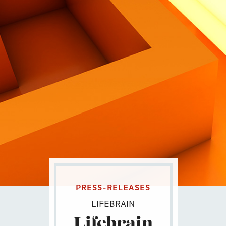
Contatti
Eng
|
Ita
PRESS-RELEASES
LIFEBRAIN
Lifebrain