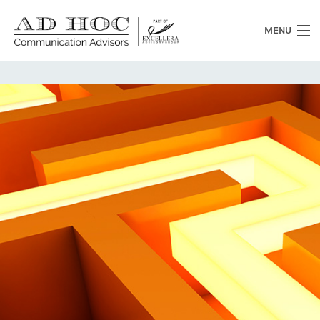
MENU
Chi siamo
Cosa facciamo
News
Clienti
Heritage
Lavora con noi