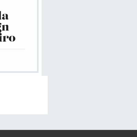
la
gn
iro