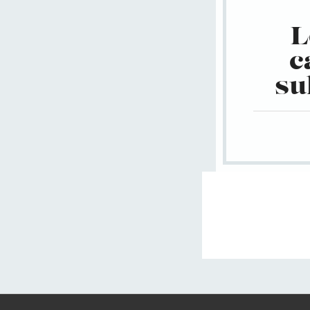
L
c
su