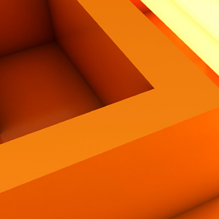
Contatti
Eng
|
Ita