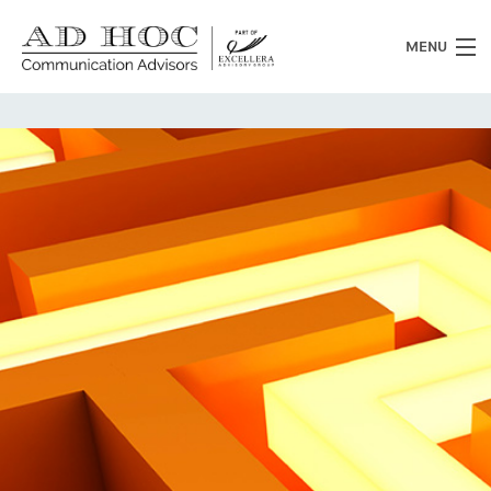
MENU
Chi siamo
Cosa facciamo
News
Clienti
Heritage
Lavora con noi