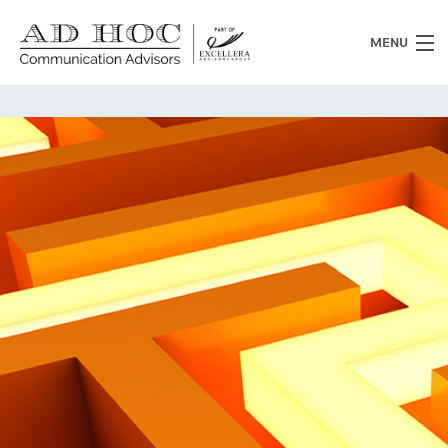
MENU
Chi siamo
Cosa facciamo
News
Clienti
Heritage
Lavora con noi