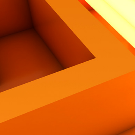
Contatti
Eng
|
Ita