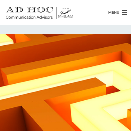
MENU
Chi siamo
Cosa facciamo
News
Clienti
Heritage
Lavora con noi