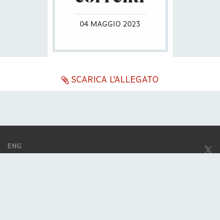
04 MAGGIO 2023
SCARICA L'ALLEGATO
ENG
ITA
Società soggetta ad attività di direzione e coordinamento da parte di
Excellera Advisory Group Spa