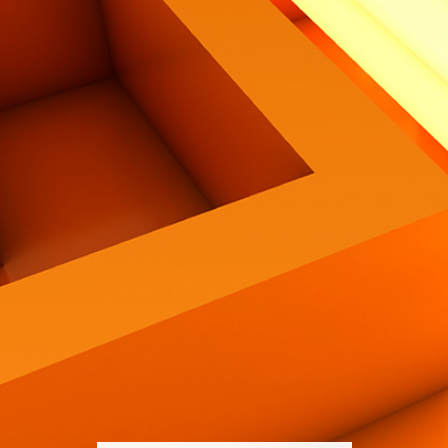
Contatti
Eng
|
Ita