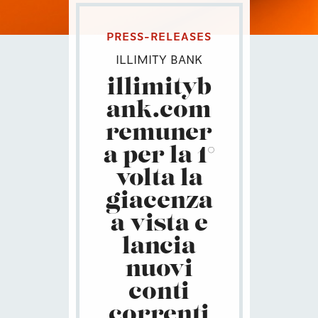
PRESS-RELEASES
ILLIMITY BANK
illimityb
ank.com
remuner
a per la 1°
volta la
giacenza
a vista e
lancia
nuovi
conti
correnti