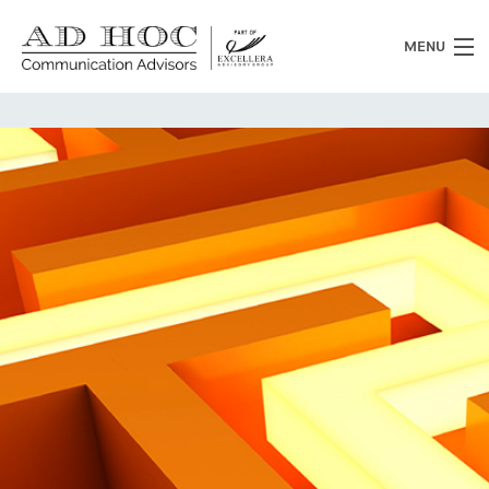
MENU
Chi siamo
Cosa facciamo
News
Clienti
Heritage
Lavora con noi