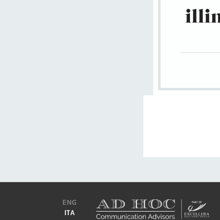
illi
ENG
ITA