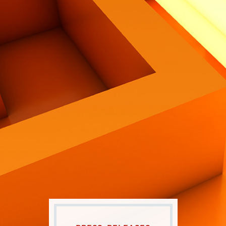
Contatti
Eng
|
Ita