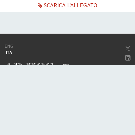
SCARICA L'ALLEGATO
ENG
ITA
Società soggetta ad attività di direzione e coordinamento da parte di
Excellera Advisory Group Spa
Società con unico socio
Piazzetta Umberto Giordano, 2 - 20122, Milano
P.IVA & C.F. 11779420154
© 2010 - 2026
Credits