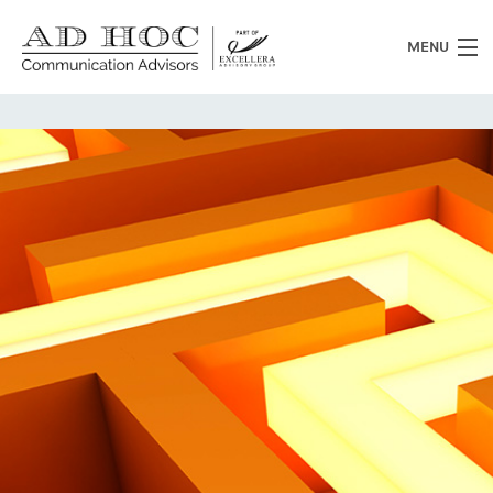
MENU
Chi siamo
Cosa facciamo
News
Clienti
Heritage
Lavora con noi