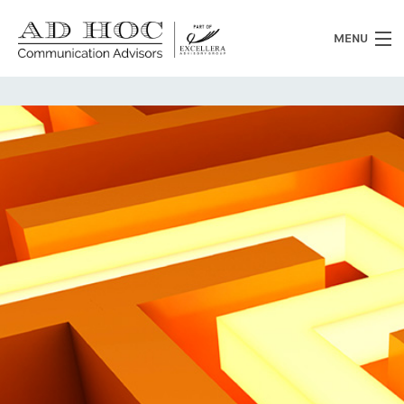
MENU
Chi siamo
Cosa facciamo
News
Clienti
Heritage
Lavora con noi