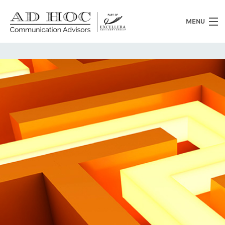
MENU
Chi siamo
Cosa facciamo
News
Clienti
Heritage
Lavora con noi