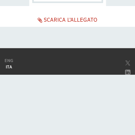
SCARICA L'ALLEGATO
ENG
ITA
Società soggetta ad attività di direzione e coordinamento da parte di
Excellera Advisory Group Spa
Società con unico socio
Piazzetta Umberto Giordano, 2 - 20122, Milano
P.IVA & C.F. 11779420154
© 2010 - 2026