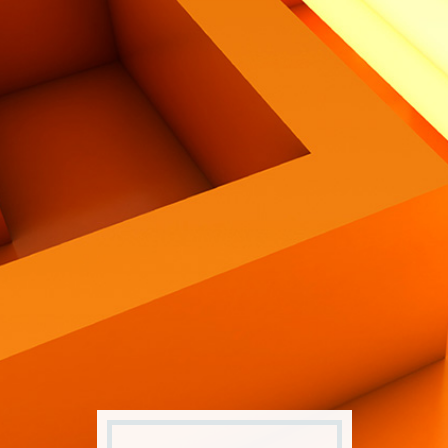
Contatti
Eng
|
Ita