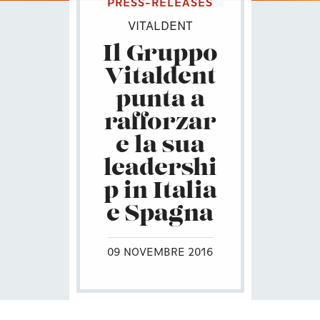
PRESS-RELEASES
VITALDENT
Il Gruppo
Vitaldent
punta a
rafforzar
e la sua
leadershi
p in Italia
e Spagna
09 NOVEMBRE 2016