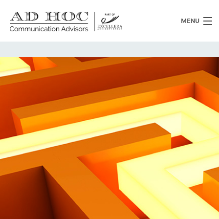
MENU
Chi siamo
Cosa facciamo
News
Clienti
Heritage
Lavora con noi