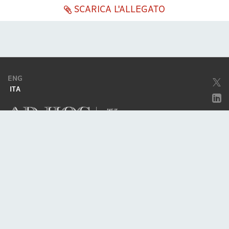
SCARICA L'ALLEGATO
ENG
ITA
Società soggetta ad attività di direzione e coordinamento da parte di
Excellera Advisory Group Spa
Società con unico socio
Piazzetta Umberto Giordano, 2 - 20122, Milano
P.IVA & C.F. 11779420154
© 2010 - 2026
Credits