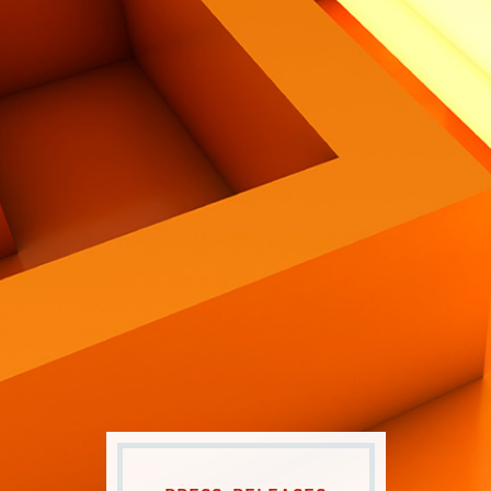
Contatti
Eng
|
Ita