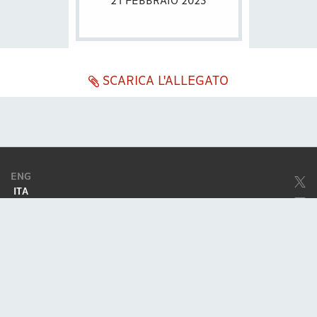
21 FEBBRAIO 2023
SCARICA L'ALLEGATO
ENG
ITA
Società soggetta ad attività di direzione e coordinamento da parte di
Excellera Advisory Group Spa
Società con unico socio
Piazzetta Umberto Giordano, 2 - 20122, Milano