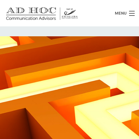
MENU
Chi siamo
Cosa facciamo
News
Clienti
Heritage
Lavora con noi