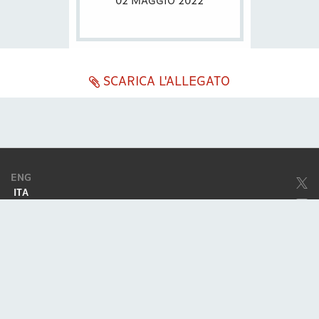
02 MAGGIO 2022
SCARICA L'ALLEGATO
ENG
ITA
Società soggetta ad attività di direzione e coordinamento da parte di
Excellera Advisory Group Spa
Società con unico socio
Piazzetta Umberto Giordano, 2 - 20122, Milano