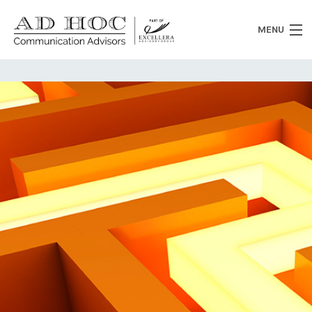
MENU
Chi siamo
Cosa facciamo
News
Clienti
Heritage
Lavora con noi