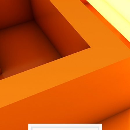
Contatti
Eng
|
Ita