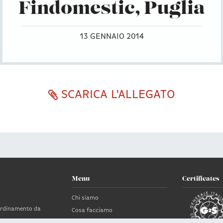
Findomestic, Puglia
13 GENNAIO 2014
SCARICA L'ALLEGATO
Menu
Certificates
Chi siamo
oordinamento da
Cosa facciamo
News