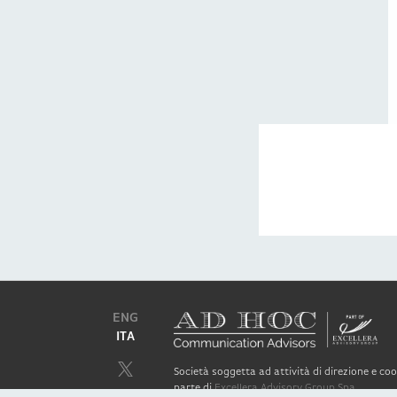
ENG
ITA
Società soggetta ad attività di direzione e c
parte di
Excellera Advisory Group Spa