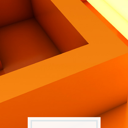
Contatti
Eng
|
Ita