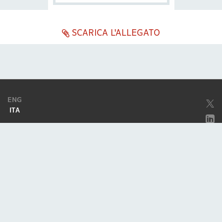
SCARICA L'ALLEGATO
ENG
ITA
Società soggetta ad attività di direzione e coordinamento da parte di
Excellera Advisory Group Spa
Società con unico socio
Piazzetta Umberto Giordano, 2 - 20122, Milano
P.IVA & C.F. 11779420154
© 2010 - 2026