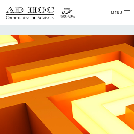
MENU
Chi siamo
Cosa facciamo
News
Clienti
Heritage
Lavora con noi