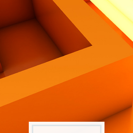
Contatti
Eng
|
Ita