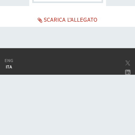
SCARICA L'ALLEGATO
ENG
ITA
Società soggetta ad attività di direzione e coordinamento da parte di
Excellera Advisory Group Spa
Società con unico socio
Piazzetta Umberto Giordano, 2 - 20122, Milano
P.IVA & C.F. 11779420154
© 2010 - 2026