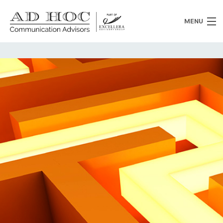
MENU
Chi siamo
Cosa facciamo
News
Clienti
Heritage
Lavora con noi