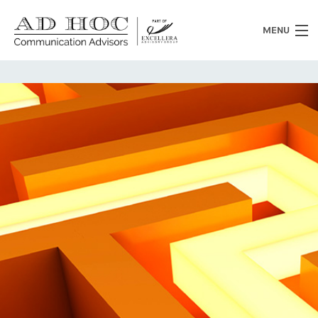
MENU
Chi siamo
Cosa facciamo
News
Clienti
Heritage
Lavora con noi