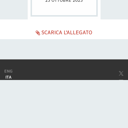
23 OTTOBRE 2023
SCARICA L'ALLEGATO
ENG
ITA
Società soggetta ad attività di direzione e coordinamento da parte di
Excellera Advisory Group Spa
Società con unico socio
Piazzetta Umberto Giordano, 2 - 20122, Milano