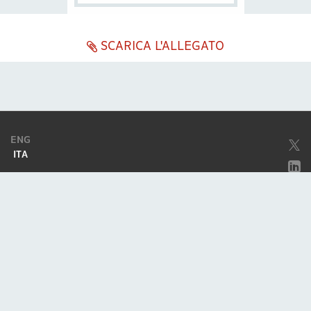
SCARICA L'ALLEGATO
ENG
ITA
Società soggetta ad attività di direzione e coordinamento da parte di
Excellera Advisory Group Spa
Società con unico socio
Piazzetta Umberto Giordano, 2 - 20122, Milano
P.IVA & C.F. 11779420154
© 2010 - 2026