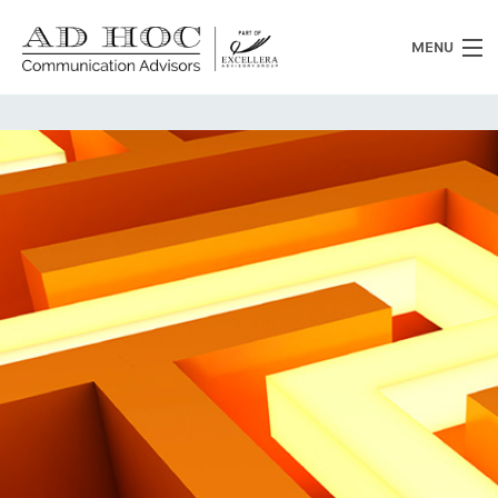
MENU
Chi siamo
Cosa facciamo
News
Clienti
Heritage
Lavora con noi