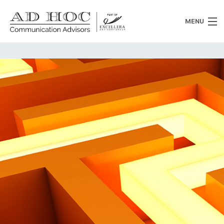
MENU
Chi siamo
Cosa facciamo
News
Clienti
Heritage
Lavora con noi