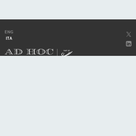
ENG
ITA
Società soggetta ad attività di direzione e coordinamento da parte di
Excellera Advisory Group Spa
Società con unico socio
Piazzetta Umberto Giordano, 2 - 20122, Milano
P.IVA & C.F. 11779420154
© 2010 - 2026
Credits
Privacy policy
Cookie policy