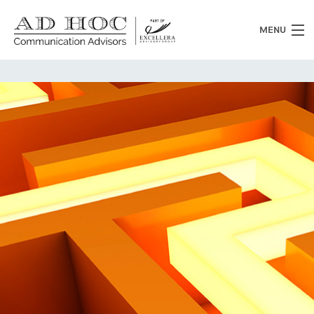
MENU
Chi siamo
Cosa facciamo
News
Clienti
Heritage
Lavora con noi