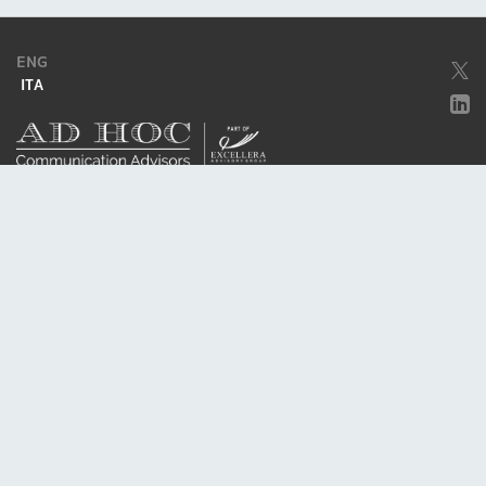
ENG
ITA
Società soggetta ad attività di direzione e coordinamento da parte di
Excellera Advisory Group Spa
Società con unico socio
Piazzetta Umberto Giordano, 2 - 20122, Milano
P.IVA & C.F. 11779420154
© 2010 - 2026
Credits
Privacy policy
Cookie policy
Politica della qualità