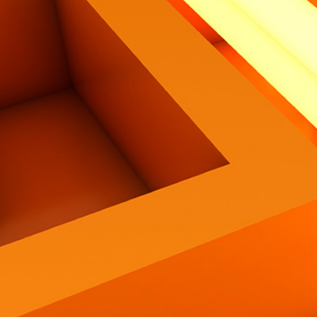
Contatti
Eng
|
Ita