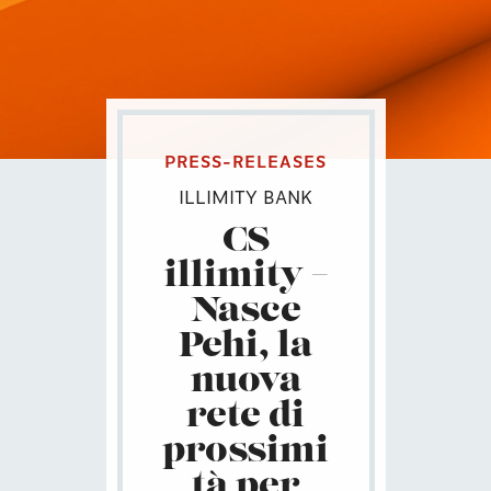
PRESS-RELEASES
ILLIMITY BANK
CS
illimity –
Nasce
Pehi, la
nuova
rete di
prossimi
tà per