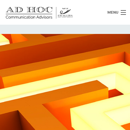
MENU
Chi siamo
Cosa facciamo
News
Clienti
Heritage
Lavora con noi