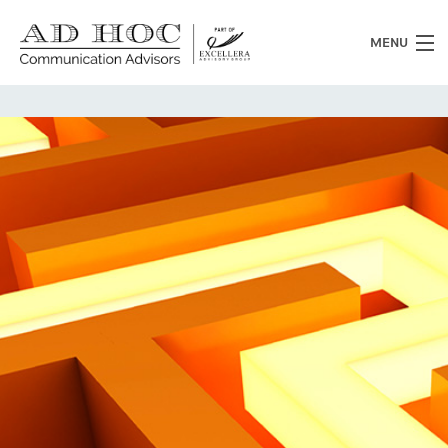
MENU
Chi siamo
Cosa facciamo
News
Clienti
Heritage
Lavora con noi