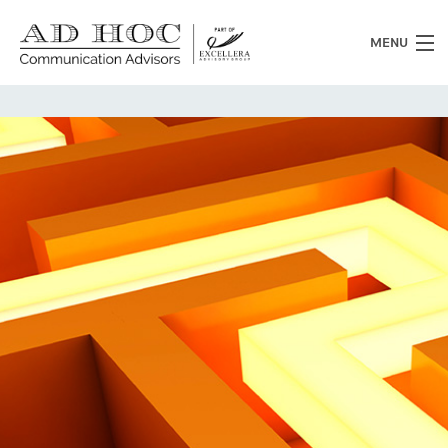
MENU
Chi siamo
Cosa facciamo
News
Clienti
Heritage
Lavora con noi