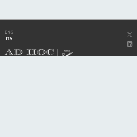
ENG
ITA
Società soggetta ad attività di direzione e coordinamento da parte di
Excellera Advisory Group Spa
Società con unico socio
Piazzetta Umberto Giordano, 2 - 20122, Milano
P.IVA & C.F. 11779420154
© 2010 - 2026
Credits
Privacy policy
Cookie policy