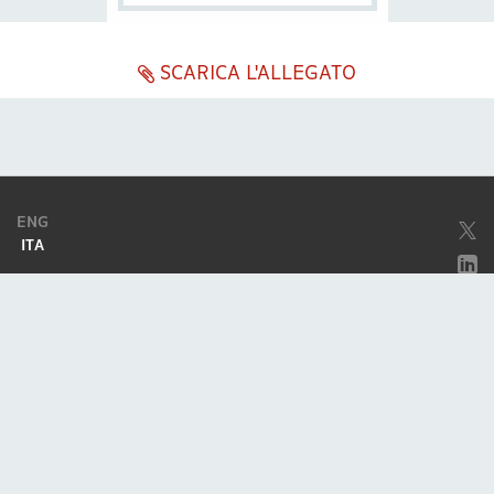
SCARICA L'ALLEGATO
ENG
ITA
Società soggetta ad attività di direzione e coordinamento da parte di
Excellera Advisory Group Spa
Società con unico socio
Piazzetta Umberto Giordano, 2 - 20122, Milano
P.IVA & C.F. 11779420154
© 2010 - 2026