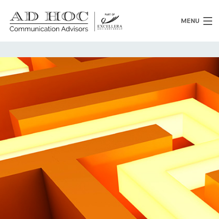
MENU
Chi siamo
Cosa facciamo
News
Clienti
Heritage
Lavora con noi