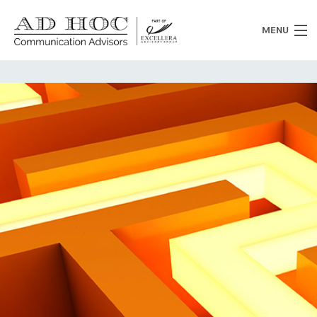
MENU
Chi siamo
Cosa facciamo
News
Clienti
Heritage
Lavora con noi