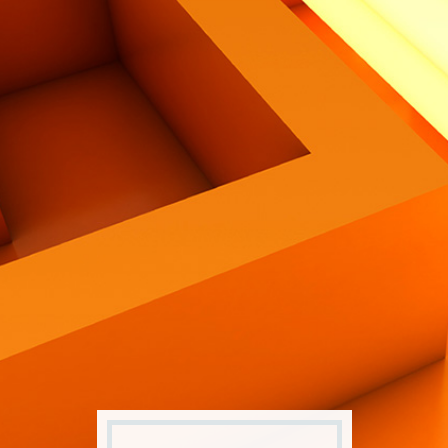
Contatti
Eng
|
Ita