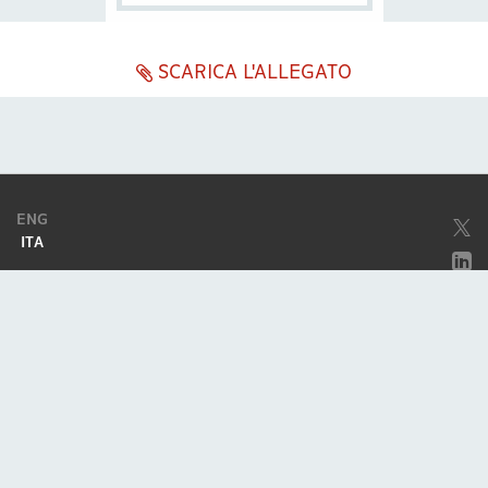
SCARICA L'ALLEGATO
ENG
ITA
Società soggetta ad attività di direzione e coordinamento da parte di
Excellera Advisory Group Spa
Società con unico socio
Piazzetta Umberto Giordano, 2 - 20122, Milano
P.IVA & C.F. 11779420154
© 2010 - 2026