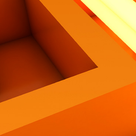
Contatti
Eng
|
Ita