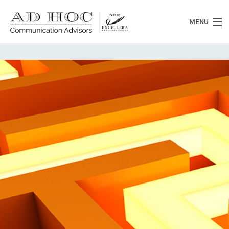
MENU
Chi siamo
Cosa facciamo
News
Clienti
Heritage
Lavora con noi