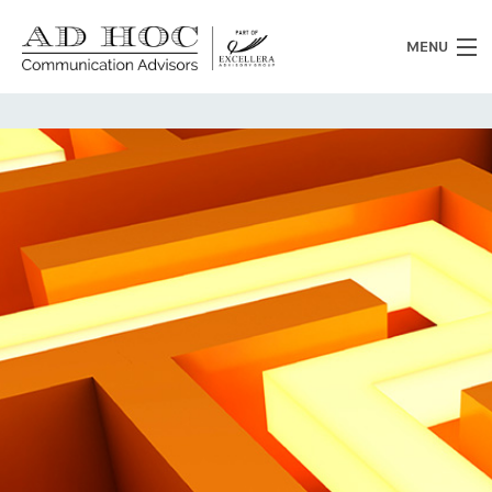
MENU
Chi siamo
Cosa facciamo
News
Clienti
Heritage
Lavora con noi