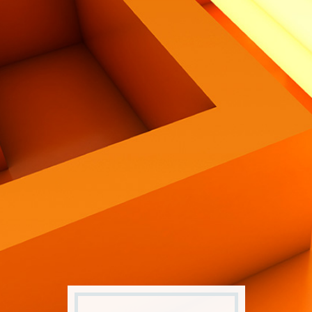
Contatti
Eng
|
Ita