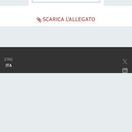
SCARICA L'ALLEGATO
ENG
ITA
Società soggetta ad attività di direzione e coordinamento da parte di
Excellera Advisory Group Spa
Società con unico socio
Piazzetta Umberto Giordano, 2 - 20122, Milano
P.IVA & C.F. 11779420154
© 2010 - 2026