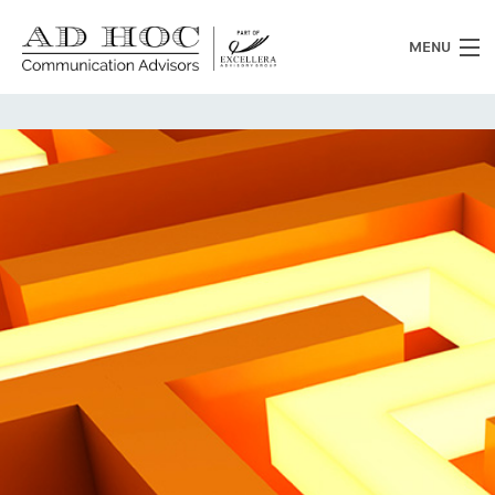
MENU
Chi siamo
Cosa facciamo
News
Clienti
Heritage
Lavora con noi