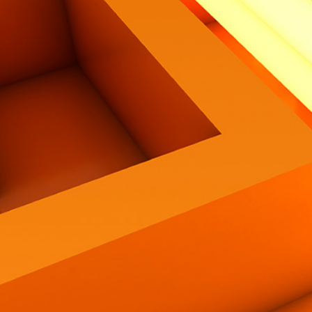
Contatti
Eng
|
Ita