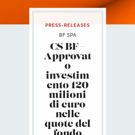
PRESS-RELEASES
BF SPA
CS BF –
Approvat
o
investim
ento 120
milioni
di euro
nelle
quote del
fondo