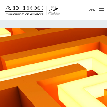
MENU
Chi siamo
Cosa facciamo
News
Clienti
Heritage
Lavora con noi