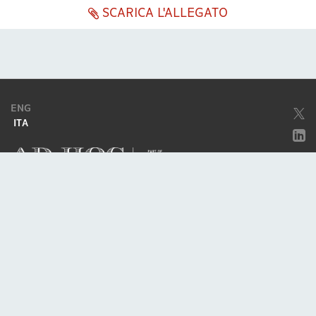
SCARICA L'ALLEGATO
ENG
ITA
Società soggetta ad attività di direzione e coordinamento da parte di
Excellera Advisory Group Spa
Società con unico socio
Piazzetta Umberto Giordano, 2 - 20122, Milano
P.IVA & C.F. 11779420154
© 2010 - 2026
Credits