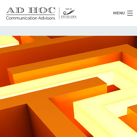
MENU
Chi siamo
Cosa facciamo
News
Clienti
Heritage
Lavora con noi