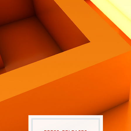
Contatti
Eng
|
Ita