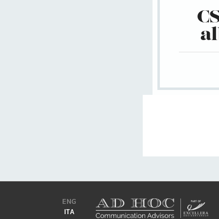
CS
al
ENG
ITA