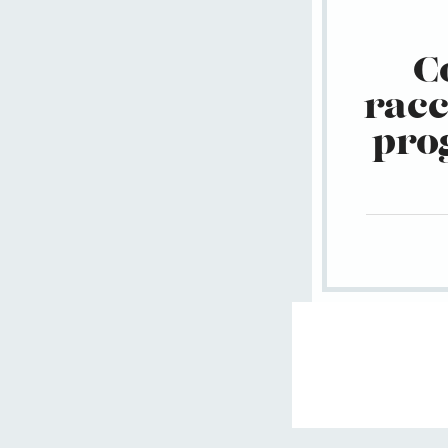
C
racc
pro