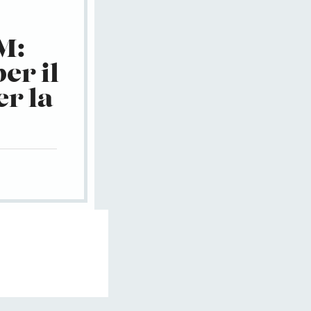
M:
er il
r la