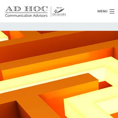
MENU
Chi siamo
Cosa facciamo
News
Clienti
Heritage
Lavora con noi