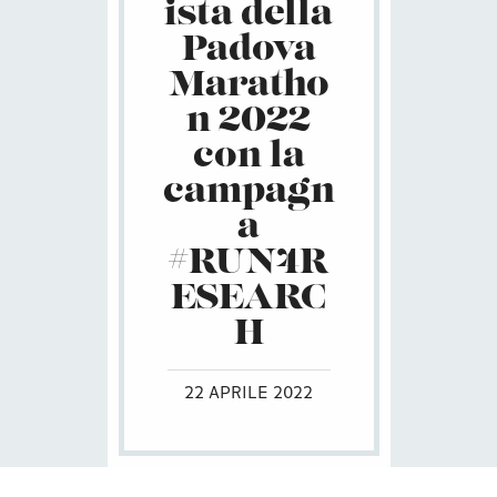
ista della
Padova
Maratho
n 2022
con la
campagn
a
#RUN4R
ESEARC
H
22 APRILE 2022