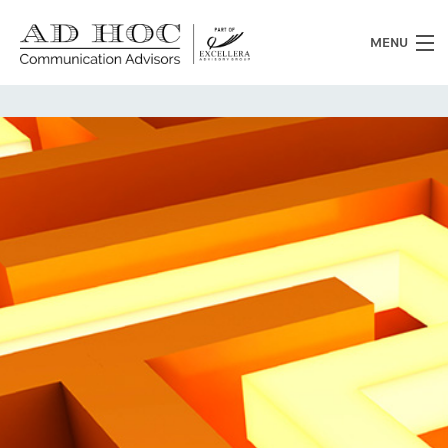
MENU
Chi siamo
Cosa facciamo
News
Clienti
Heritage
Lavora con noi