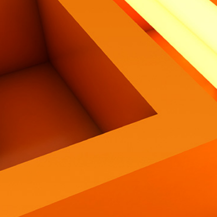
Contatti
Eng
|
Ita