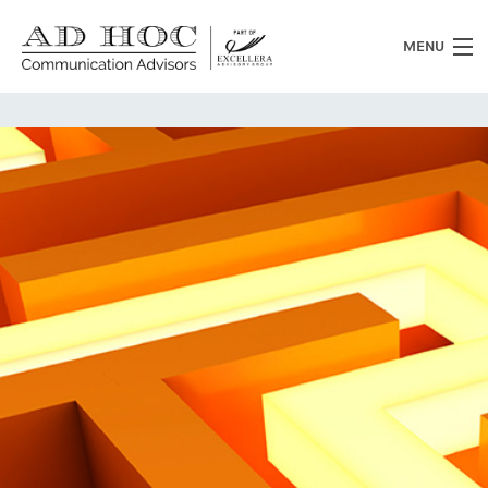
MENU
Chi siamo
Cosa facciamo
News
Clienti
Heritage
Lavora con noi