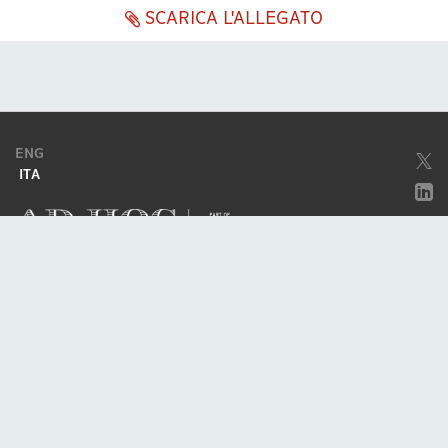
SCARICA L'ALLEGATO
ENG
ITA
Società soggetta ad attività di direzione e coordinamento da parte di
Excellera Advisory Group Spa
Società con unico socio
Piazzetta Umberto Giordano, 2 - 20122, Milano
P.IVA & C.F. 11779420154
© 2010 - 2026
Credits