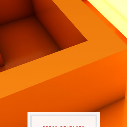
Contatti
Eng
|
Ita