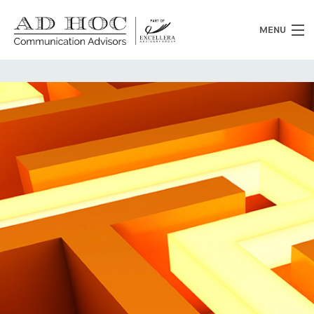
MENU
Chi siamo
Cosa facciamo
News
Clienti
Heritage
Lavora con noi