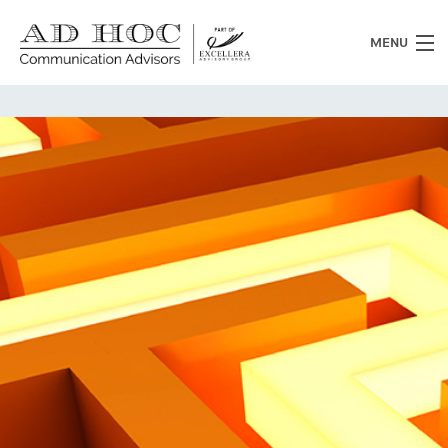
MENU
Chi siamo
Cosa facciamo
News
Clienti
Heritage
Lavora con noi