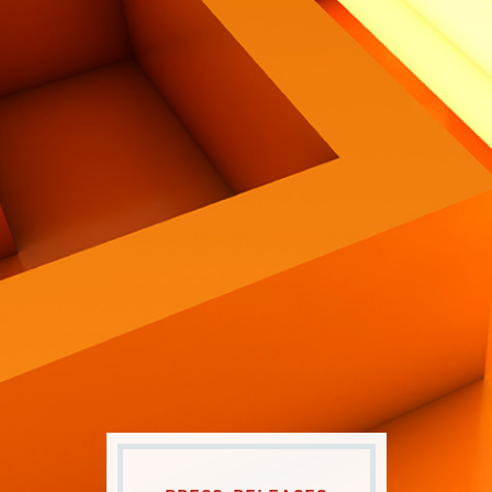
Contatti
Eng
|
Ita