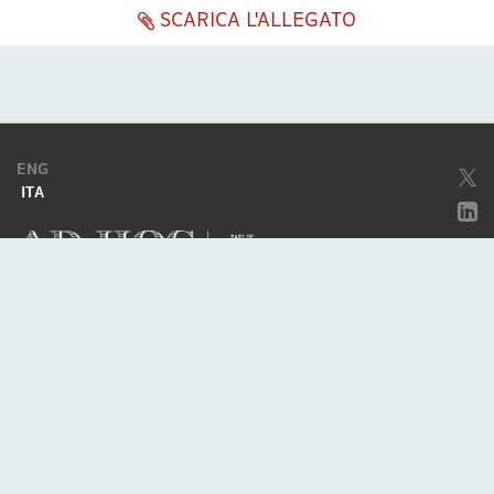
SCARICA L'ALLEGATO
ENG
ITA
Società soggetta ad attività di direzione e coordinamento da parte di
Excellera Advisory Group Spa
Società con unico socio
Piazzetta Umberto Giordano, 2 - 20122, Milano
P.IVA & C.F. 11779420154
© 2010 - 2026
Credits