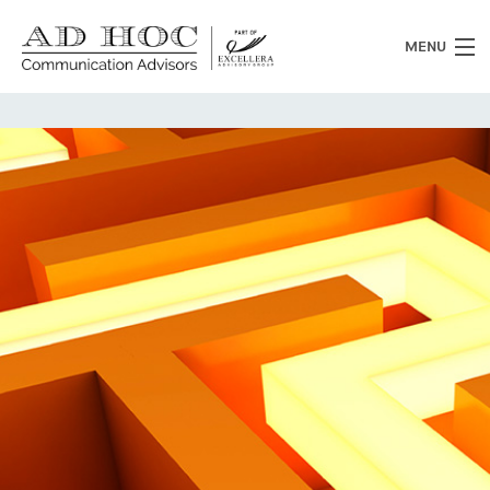
MENU
Chi siamo
Cosa facciamo
News
Clienti
Heritage
Lavora con noi