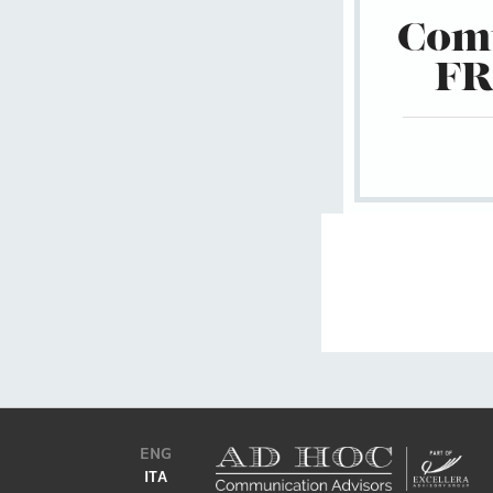
Com
FR
ENG
ITA