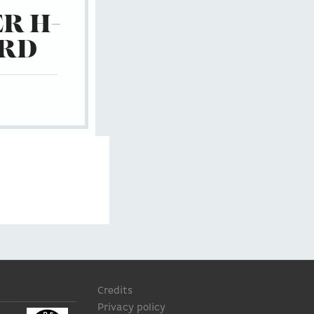
R H-
ARD
Credits
Privacy policy